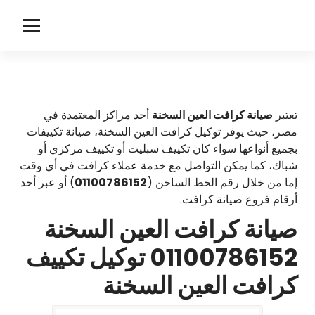
لتجاوز
لى
c
لمحتوى
r
a
f
تعتبر
صيانة كرافت العين السخنة
أحد مراكز المعتمدة في
مصر، حيث يوفر توكيل كرافت العين السخنة، صيانة تكييفات
f
بجميع أنواعها سواء كان تكييف سبليت أو تكييف مركزي أو
t
شباك، كما يمكن التواصل مع خدمة عملاء كرافت في أي وقت
إما من خلال رقم الخط الساخن (
01100786152
) أو عبر أحد
أرقام فروع صيانة كرافت.
صيانة كرافت العين السخنة
01100786152 توكيل تكييف
كرافت العين السخنة