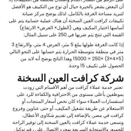
أن البعض يشعر بالحيرة حيال أي نوع من التكييف هو الأفضل
لتبريد مساحة الغرفة بالكامل، لذلك يوضح مركز صيانة
تكييفات كرافت العين السخنة أن هناك عملية حسابية يتم على
أساسها اختيار المكيف وهي (الطول× العرض× الارتفاع)
القيمة التي تنتج يتم ضربها في 250 على سبيل المثال:
إذا كانت الغرفة طولها يبلغ 5 متر، العرض 4 متر، والارتفاع 3
متر في منطقة متوسطة الحرارة يتم حسابها على النحو التالي
(5×4×3) ×250 = 15000 وهذا الناتج يوضح أنه لابد من
الحصول على تكييف 15 وحدة.
شركة كرافت العين السخنة
تعتبر خدمة عملاء كرافت من أهم الأقسام التي زودت
بموظفين بأعلى مستوى من الاحترافية والكفاءة للرد على
استفسارات العملاء سواء كان تخص أسعار المنتجات أو
الاستعلام عن طريقة تشغيل المكيف، أو حتى عناوين وفروع
كرافت في مصر، بالإضافة إلى تقديم شكاوى الأعطال،
وتسعى خدمة عملاء كرافت بالعين السخنة إلى توفير الراحة
للجميع، والاستجابة السريعة بمجرد الاتصال على رقم توكيل